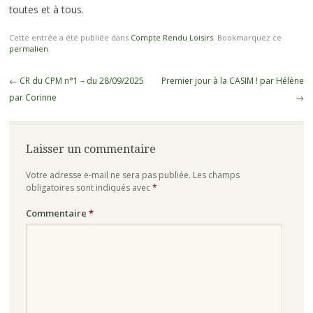
toutes et à tous.
Cette entrée a été publiée dans
Compte Rendu Loisirs
. Bookmarquez ce
permalien
.
Navigation
←
CR du CPM n°1 – du 28/09/2025
Premier jour à la CASIM ! par Hélène
des
par Corinne
→
articles
Laisser un commentaire
Votre adresse e-mail ne sera pas publiée.
Les champs
obligatoires sont indiqués avec
*
Commentaire
*