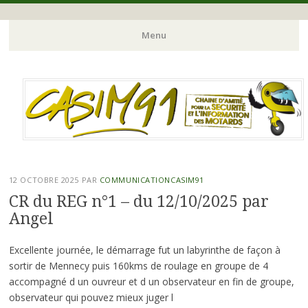
Se perfectionner, pour rouler plus en sécurité, tout en se faisant
Association reconnue
Menu
plaisir
d'intérêt général
Aller
au
contenu
principal
12 OCTOBRE 2025
PAR
COMMUNICATIONCASIM91
CR du REG n°1 – du 12/10/2025 par
Angel
Excellente journée, le démarrage fut un labyrinthe de façon à
sortir de Mennecy puis 160kms de roulage en groupe de 4
accompagné d un ouvreur et d un observateur en fin de groupe,
observateur qui pouvez mieux juger l